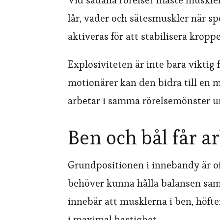
Vid sådana rörelser måste musklern
lår, vader och sätesmuskler när sp
aktiveras för att stabilisera kropp
Explosiviteten är inte bara viktig f
motionärer kan den bidra till en m
arbetar i samma rörelsemönster un
Ben och bål får a
Grundpositionen i innebandy är of
behöver kunna hålla balansen sam
innebär att musklerna i ben, höfte
i maximal hastighet.