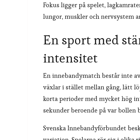
Fokus ligger på spelet, lagkamrate
lungor, muskler och nervsystem ar
En sport med stä
intensitet
En innebandymatch består inte av
växlar i stället mellan gång, lätt
korta perioder med mycket hög in
sekunder beroende på var bollen b
Svenska Innebandyförbundet beskr
variation. Spelarna rör sig i olika