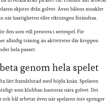
a utveckla kraft på kort tid. Framför allt arbetar
elaren skjuter ifrån golvet. Även bålens muskler
en när hastigheten eller riktningen förändras.
ör den som vill prestera i seriespel. För
er allsidig träning än aktiviteter där kroppen
der hela passet.
rbeta genom hela spelet
ta lätt framåtlutad med böjda knän. Spelaren
tidigt som klubban hanteras nära golvet. Det
r och bål arbetar även när spelaren inte springer