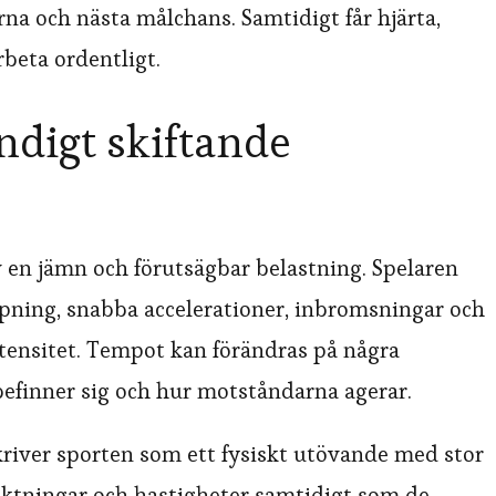
rna och nästa målchans. Samtidigt får hjärta,
beta ordentligt.
ndigt skiftande
 en jämn och förutsägbar belastning. Spelaren
 löpning, snabba accelerationer, inbromsningar och
tensitet. Tempot kan förändras på några
efinner sig och hur motståndarna agerar.
iver sporten som ett fysiskt utövande med stor
 riktningar och hastigheter samtidigt som de