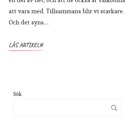
en del av det, och att de också är välkomna
att vara med. Tillsammans blir vi starkare.
Och det syns.…
LÄS ARTIKELN
Sök
Sök