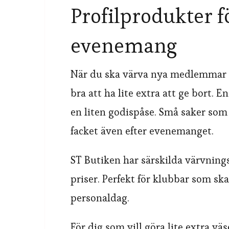
Profilprodukter f
evenemang
När du ska värva nya medlemmar el
bra att ha lite extra att ge bort. 
en liten godispåse. Små saker so
facket även efter evenemanget.
ST Butiken har särskilda värvning
priser. Perfekt för klubbar som ska
personaldag.
För dig som vill göra lite extra vä