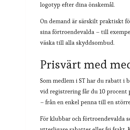
logotyp efter dina önskemål.
On demand är särskilt praktiskt fö
sina förtroendevalda – till exempel
väska till alla skyddsombud.
Prisvärt med me
Som medlem i ST har du rabatt i 
vid registrering får du 10 procent 
– från en enkel penna till en större
För klubbar och förtroendevalda s
ytterligare rabatter eller fri frakt