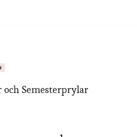
k
r och Semesterprylar