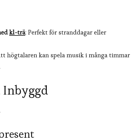
 med
kl-trä
: Perfekt för stranddagar eller
l att högtalaren kan spela musik i många timmar
.
d Inbyggd
n
 present