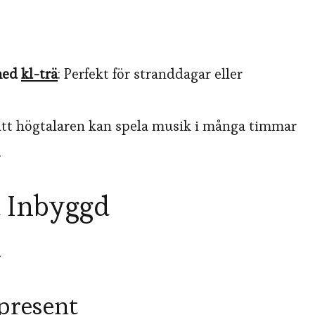
 med
kl-trä
: Perfekt för stranddagar eller
l att högtalaren kan spela musik i många timmar
.
d Inbyggd
n
 present