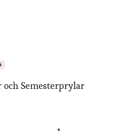
k
r och Semesterprylar